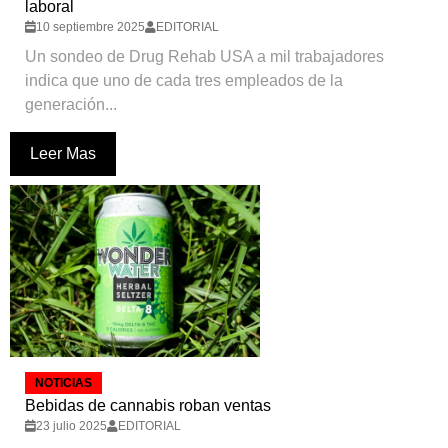
laboral
10 septiembre 2025
EDITORIAL
Un sondeo de Drug Rehab USA a mil trabajadores
indica que uno de cada tres empleados de la
generación...
Leer Mas
NOTICIAS
Bebidas de cannabis roban ventas
23 julio 2025
EDITORIAL