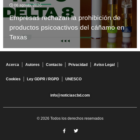
06 agosto, 2026
Empresas rechazan la prohibición de
productos psicoactivos del cáñamo en
Texas
Acerca
Autores
Contacto
Privacidad
Aviso Legal
Cookies
Ley GDPR / RGPD
UNESCO
info@noticiascbd.com
© 2026 Todos los derechos reservados