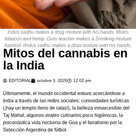
Indus sadhu makes a drug mixture with his hands. Mixes
tobacco and hemp. Guru teacher makes a Smoking mixture
hashish (Indus sadhu makes a drug mixture with his hands.
Mitos del cannabis en
Mixes tobacco and hemp. Guru teacher makes a Smoking
mixture hashish, ASCII, 118 co
la India
EDITORIAL
octubre 3, 2025
12:02 pm
Últimamente, el mundo occidental estuvo acercándose a
India a través de las redes sociales: curiosidades turísticas
(¡hay un templo lleno de ratas!), la belleza inmarcesible del
Taj Mahal, algunos virales culinarios poco higiénicos, la
psiconáutica vida nocturna de Goa y el fanatismo por la
Selección Argentina de fútbol.