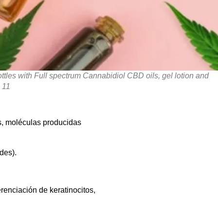
ttles with Full spectrum Cannabidiol CBD oils, gel lotion and
 11
s, moléculas producidas
des).
renciación de keratinocitos,