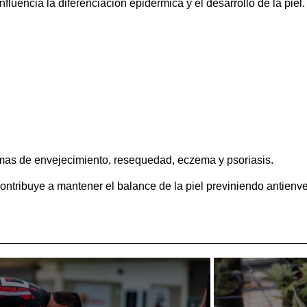
luencia la diferenciación epidérmica y el desarrollo de la piel.
emas de envejecimiento, resequedad, eczema y psoriasis.
ntribuye a mantener el balance de la piel previniendo antienv