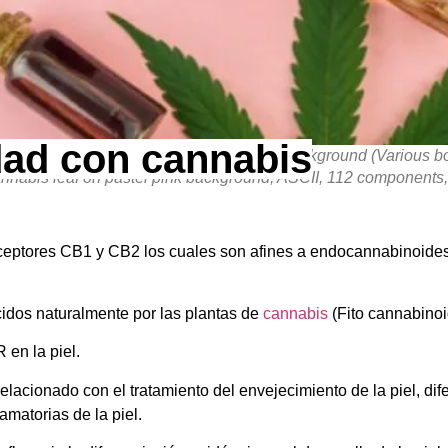
ad con cannabis
 lotion and Cannabis leaf on pastel pink background (Various bo
nnabis leaf on pastel pink background, ASCII, 112 components,
ceptores CB1 y CB2 los cuales son afines a endocannabinoide
idos naturalmente por las plantas de
cannabis
(Fito cannabinoi
en la piel.
lacionado con el tratamiento del envejecimiento de la piel, dife
amatorias de la piel.