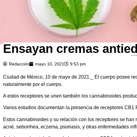
Ensayan cremas antied
Various bottles with Full spectrum Cannabidiol CBD oils, gel
Ca
Redacción
mayo 10, 2021
9:53 pm
Ciudad de México, 10 de mayo de 2021._ El cuerpo posee re
naturalmente por el cuerpo.
A estos receptores se unen también los cannabinoides produc
Varios estudios documentan la presencia de receptores CB1 R 
Estos cannabinoides y su relación con los receptores se han re
acné, seborrhea, eczema, psoriasis, y otras enfermedades infl