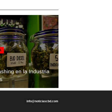
A
hing en la Industria
s
info@noticiascbd.com