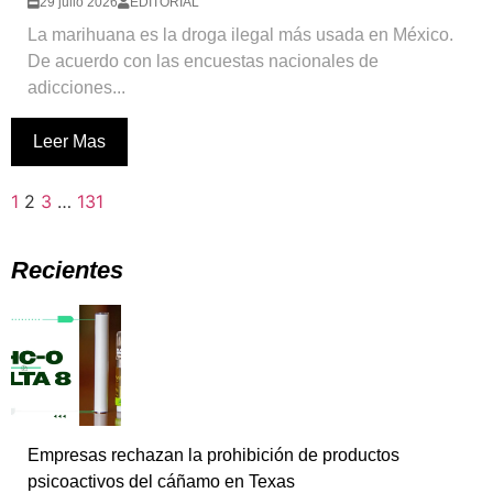
29 julio 2026
EDITORIAL
La marihuana es la droga ilegal más usada en México.
De acuerdo con las encuestas nacionales de
adicciones...
Leer Mas
1
2
3
…
131
Recientes
Empresas rechazan la prohibición de productos
psicoactivos del cáñamo en Texas