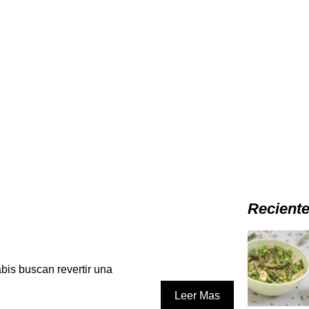
Recient
abis buscan revertir una
Leer Mas