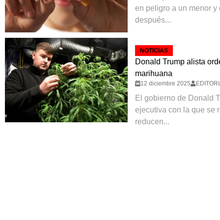
en peligro a un menor y
después...
NOTICIAS
Donald Trump alista orde
marihuana
12 diciembre 2025
EDITORI
El gobierno de Donald 
ejecutiva con la que se 
reducen...