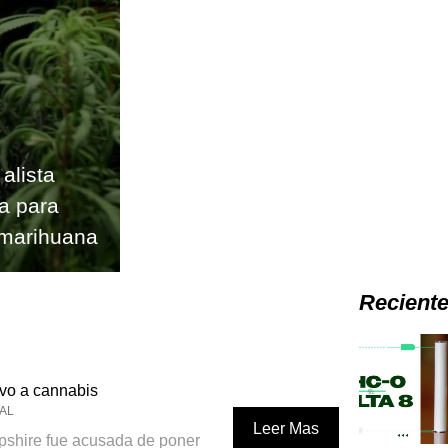
alista
va para
a marihuana
Recient
ivo a cannabis
AL
Leer Mas
shire fue acusada de poner