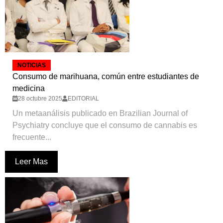
NOTICIAS
Consumo de marihuana, común entre estudiantes de
medicina
28 octubre 2025
EDITORIAL
Un metaanálisis publicado en Brazilian Journal of
Psychiatry concluye que el consumo de cannabis es
frecuente...
Leer Mas