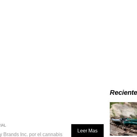
Recient
IAL
Leer Mas
y Brands Inc. por el cannabis