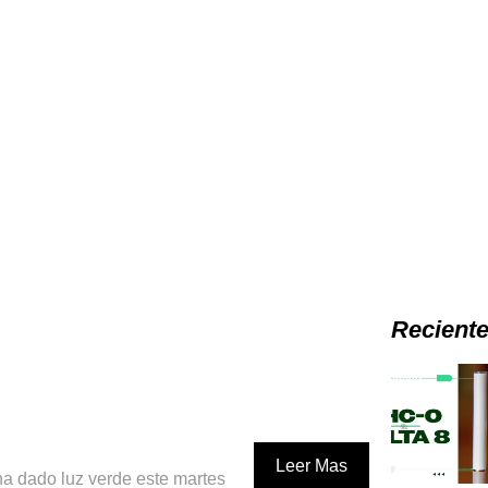
Recient
Leer Mas
ha dado luz verde este martes