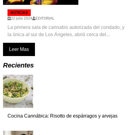
NOTICIAS
22 julio 2024
EDITORIAL
La primera sala de cannabis autorizada del condado, y
la única al sur de Los Ángeles, abrió cerca del...
Leer Mas
Recientes
Cocina Cannábica: Risotto de espárragos y arvejas