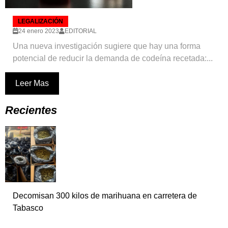
LEGALIZACIÓN
24 enero 2023
EDITORIAL
Una nueva investigación sugiere que hay una forma
potencial de reducir la demanda de codeína recetada:...
Leer Mas
Recientes
Decomisan 300 kilos de marihuana en carretera de
Tabasco