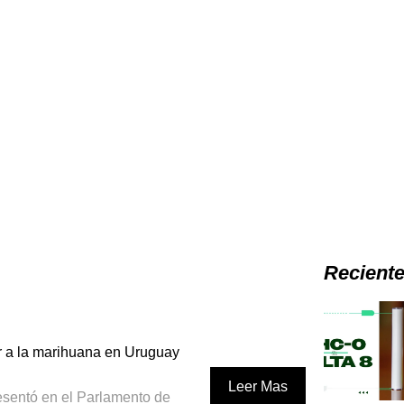
Recient
r a la marihuana en Uruguay
Leer Mas
esentó en el Parlamento de