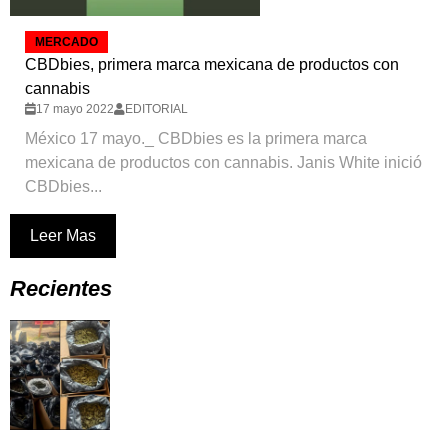
MERCADO
CBDbies, primera marca mexicana de productos con
cannabis
17 mayo 2022
EDITORIAL
México 17 mayo._ CBDbies es la primera marca
mexicana de productos con cannabis. Janis White inició
CBDbies...
Leer Mas
Recientes