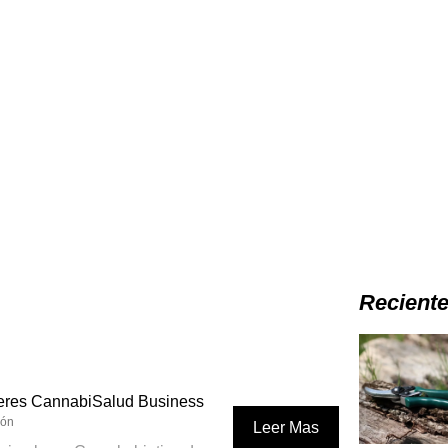
Recient
jeres CannabiSalud Business
ión
Leer Mas