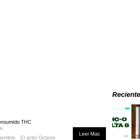
Recient
consumido THC
AL
Leer Mas
embre._ El actor Octavio