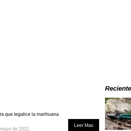
Recient
a que legalice la marihuana
Leer Mas
 mayo de 2021._