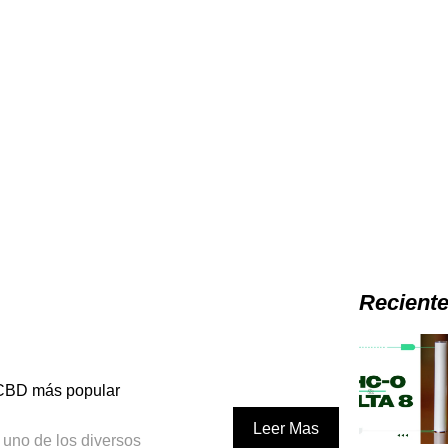
Recient
 CBD más popular
Leer Mas
 uno de los diversos