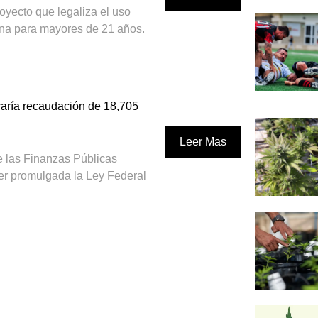
oyecto que legaliza el uso
ana para mayores de 21 años.
raría recaudación de 18,705
Leer Mas
e las Finanzas Públicas
er promulgada la Ley Federal