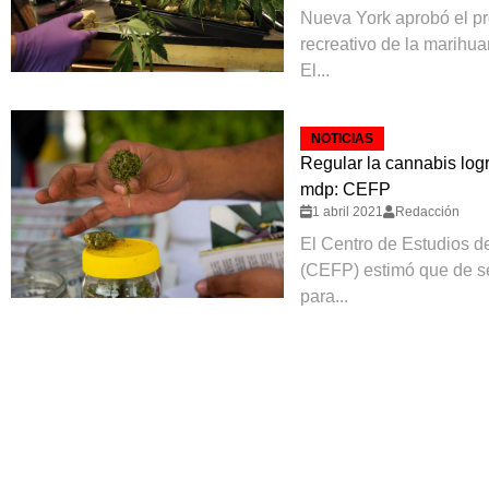
Nueva York aprobó el pr
recreativo de la marihu
El...
NOTICIAS
Regular la cannabis log
mdp: CEFP
1 abril 2021
Redacción
El Centro de Estudios d
(CEFP) estimó que de s
para...