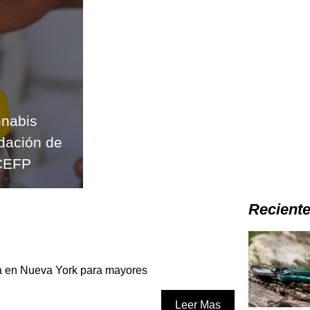
nnabis
udación de
CEFP
Recient
na en Nueva York para mayores
Leer Mas