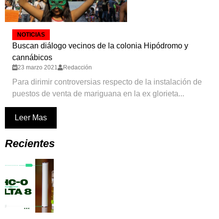
NOTICIAS
Buscan diálogo vecinos de la colonia Hipódromo y
cannábicos
23 marzo 2021
Redacción
Para dirimir controversias respecto de la instalación de
puestos de venta de mariguana en la ex glorieta...
Leer Mas
Recientes