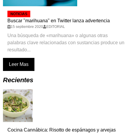
NOTICIAS
Buscar "marihuana" en Twitter lanza advertencia
15 septiembre 2020
EDITORIAL
Una búsqueda de «marihuana» o algunas otras
palabras clave relacionadas con sustancias produce un
resultado...
Leer Mas
Recientes
Cocina Cannábica: Risotto de espárragos y arvejas