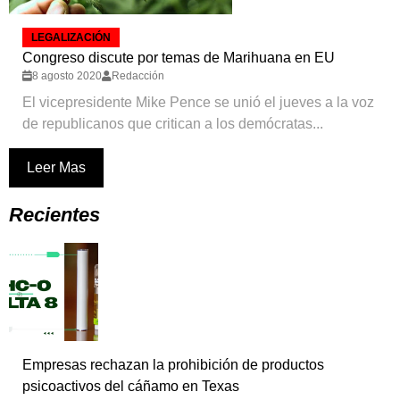
LEGALIZACIÓN
Congreso discute por temas de Marihuana en EU
8 agosto 2020
Redacción
El vicepresidente Mike Pence se unió el jueves a la voz
de republicanos que critican a los demócratas...
Leer Mas
Recientes
Empresas rechazan la prohibición de productos
psicoactivos del cáñamo en Texas