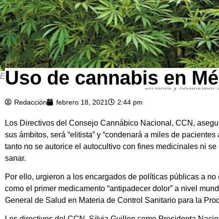
Uso de cannabis en Méx
ENSENADA, BAJA CALIFORNIA 15 JULIO 2011 . Elementos del Ej
Sinaloa y localizad
Redacción
febrero 18, 2021
2:44 pm
Los Directivos del Consejo Cannábico Nacional, CCN, asegura
sus ámbitos, será “elitista” y “condenará a miles de paciente
tanto no se autorice el autocultivo con fines medicinales ni s
sanar.
Por ello, urgieron a los encargados de políticas públicas a no
como el primer medicamento “antipadecer dolor” a nivel mund
General de Salud en Materia de Control Sanitario para la Pr
Los directivos del CCN, Silvia Guillen como Presidenta Nacio