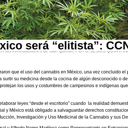
ico será “elitista”: CC
ército comenzaron este día a destruir un plantío de marihua
o en las inmediaciones de San Quintín. FOTO: JESUS QUINT
ron que el uso del cannabis en México, una vez concluido el 
s a surtir su medicina desde la cocina de algún desconocido o d
e protejan los usos y costumbres de campesinos e indígenas que 
 elaborar leyes “desde el escritorio” cuando la realidad demuest
ial y México está obligado a salvaguardar derechos constitucio
oducción, Investigación y Uso Medicinal de la Cannabis y sus D
nal y Alfredo Neme Martínez como Representante en Extranjero,