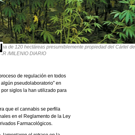
N
na de 120 hectáreas presumiblemente propiedad del Cártel de
ANAR /MILENIO DIARIO
proceso de regulación en todos
e algún pseudolaboratorio” en
por siglos la han utilizado para
ra que el cannabis se perfila
nales en el Reglamento de la Ley
erivados Farmacológicos.
 lamentaron el retraso en la