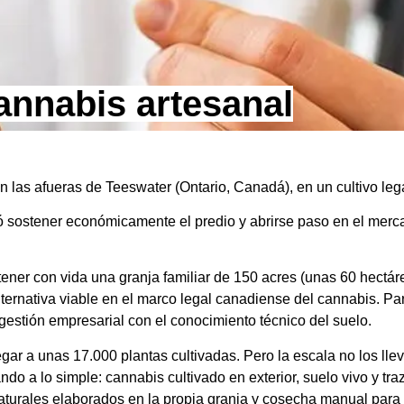
annabis artesanal
 en las afueras de Teeswater (Ontario, Canadá), en un cultivo leg
ó sostener económicamente el predio y abrirse paso en el merca
ener con vida una granja familiar de 150 acres (unas 60 hectá
ernativa viable en el marco legal canadiense del cannabis. Par
 gestión empresarial con el conocimiento técnico del suelo.
gar a unas 17.000 plantas cultivadas. Pero la escala no los lle
ando a lo simple: cannabis cultivado en exterior, suelo vivo y tr
turales elaborados en la propia granja y cosecha manual para p