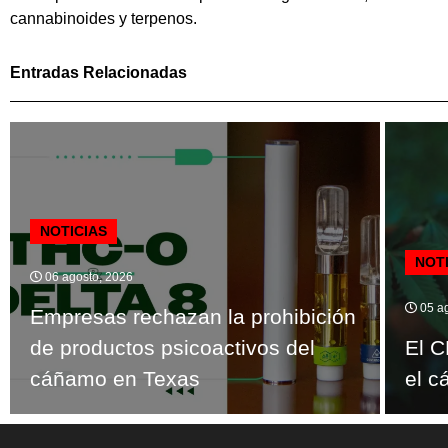
cannabinoides y terpenos.
Entradas Relacionadas
NOTICIAS
NOT
06 agosto, 2026
05 ag
Empresas rechazan la prohibición
de productos psicoactivos del
El C
cáñamo en Texas
el c