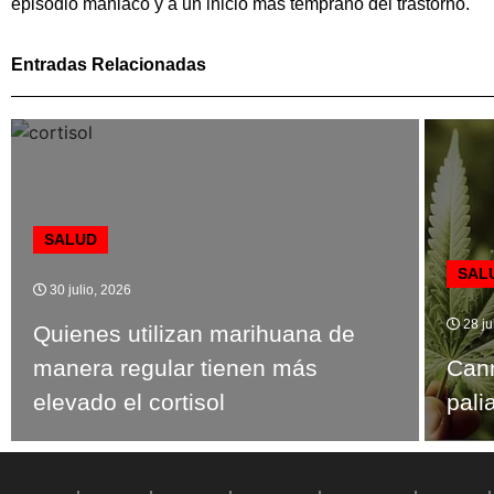
episodio maniaco y a un inicio más temprano del trastorno.
Entradas Relacionadas
SALUD
SAL
30 julio, 2026
28 ju
Quienes utilizan marihuana de
manera regular tienen más
Cann
elevado el cortisol
pali