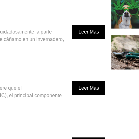
uidadosamente la parte
Leer Mas
de cáñamo en un invernadero,
ere que el
Leer Mas
HC), el principal componente