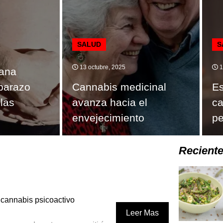
SALUD
S
13 octubre, 2025
1
ana
barazo
Cannabis medicinal
Es
las
avanza hacia el
ca
envejecimiento
pe
Recient
 cannabis psicoactivo
Leer Mas