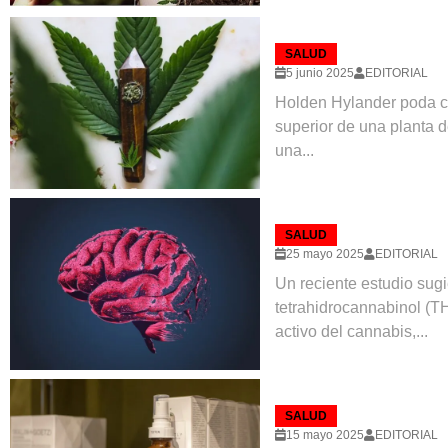
SALUD
5 junio 2025
EDITORIAL
Holden Hylander poda c
superior de una planta 
una...
SALUD
25 mayo 2025
EDITORIAL
Un reciente estudio sugi
tetrahidrocannabinol (T
activo del cannabis,...
SALUD
15 mayo 2025
EDITORIAL