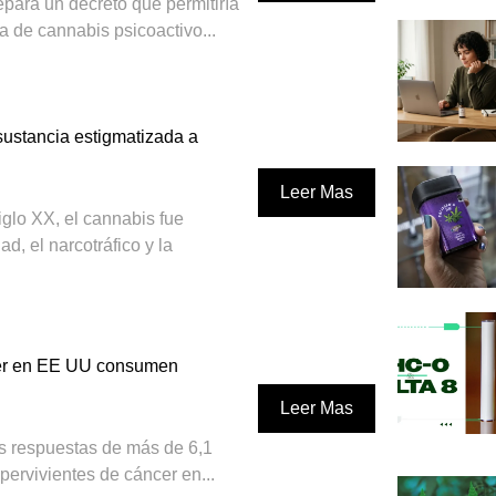
para un decreto que permitiría
ca de cannabis psicoactivo...
ustancia estigmatizada a
Leer Mas
iglo XX, el cannabis fue
d, el narcotráfico y la
cer en EE UU consumen
Leer Mas
as respuestas de más de 6,1
ervivientes de cáncer en...