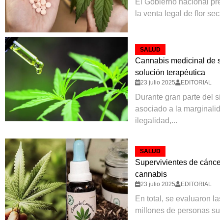
El Gobierno nacional pre
la venta legal de flor se
SALUD
Cannabis medicinal de s
solución terapéutica
23 julio 2025
EDITORIAL
Durante gran parte del s
asociado a la marginalida
ilegalidad,...
SALUD
Supervivientes de cán
cannabis
23 julio 2025
EDITORIAL
En total, se evaluaron l
millones de personas sup