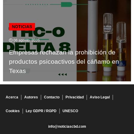
NOTICIAS
06 agosto, 2026
Empresas rechazan la prohibición de
productos psicoactivos del cáñamo en
Texas
Acerca
Autores
Contacto
Privacidad
Aviso Legal
Cookies
Ley GDPR / RGPD
UNESCO
info@noticiascbd.com