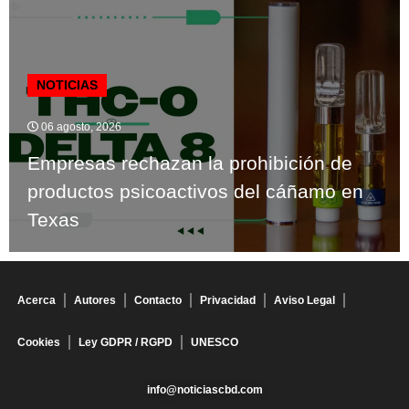
NOTICIAS
06 agosto, 2026
Empresas rechazan la prohibición de
productos psicoactivos del cáñamo en
Texas
Acerca
Autores
Contacto
Privacidad
Aviso Legal
Cookies
Ley GDPR / RGPD
UNESCO
info@noticiascbd.com