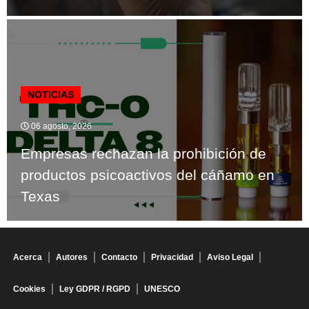
NOTICIAS
06 agosto, 2026
Empresas rechazan la prohibición de
productos psicoactivos del cáñamo en
Texas
Acerca
Autores
Contacto
Privacidad
Aviso Legal
Cookies
Ley GDPR / RGPD
UNESCO