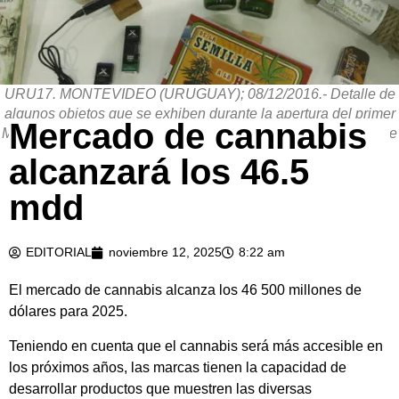
URU17. MONTEVIDEO (URUGUAY); 08/12/2016.- Detalle de
algunos objetos que se exhiben durante la apertura del primer
Mercado de cannabis
Museo Canábico de Suramérica hoy, jueves 8 de diciembre de
2016, en Montevideo (Uruguay). EFE/Raúl Martínez
alcanzará los 46.5
mdd
EDITORIAL
noviembre 12, 2025
8:22 am
El mercado de cannabis alcanza los 46 500 millones de
dólares para 2025.
Teniendo en cuenta que el cannabis será más accesible en
los próximos años, las marcas tienen la capacidad de
desarrollar productos que muestren las diversas