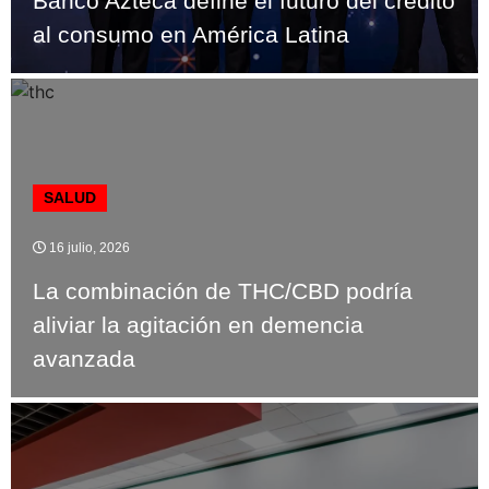
Banco Azteca define el futuro del crédito
al consumo en América Latina
SALUD
16 julio, 2026
La combinación de THC/CBD podría
aliviar la agitación en demencia
avanzada