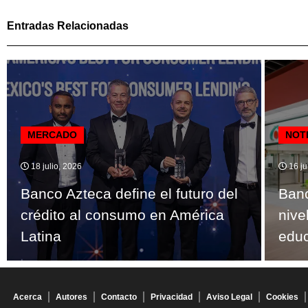
Entradas Relacionadas
MERCADO
NOT
18 julio, 2026
16 ju
Banco Azteca define el futuro del
Banc
crédito al consumo en América
nive
Latina
educ
Acerca
Autores
Contacto
Privacidad
Aviso Legal
Cookies