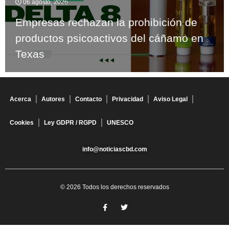
06 agosto, 2026
Empresas rechazan la prohibición de
productos psicoactivos del cáñamo en
Texas
Acerca
Autores
Contacto
Privacidad
Aviso Legal
Cookies
Ley GDPR / RGPD
UNESCO
info@noticiascbd.com
© 2026 Todos los derechos reservados