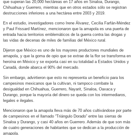
que superan las 20,000 hectáreas en 17 años en Sinaloa, Durango,
Chihuahua y Guerrero, mientras que en otros estados sólo se registran
destrucciones inferiores a una hectárea entre 2003 y 2019.
En el estudio, investigadores como Irene Álvarez, Cecilia Farfán-Méndez
y Paul Frissard Martínez, mencionaron que la amapola es una puerta de
entrada hacia territorios emblemáticos de la guerra contra las drogas y
las vidas de decenas de miles de familias del México rural.
Dijeron que México es uno de los mayores productores mundiales de
amapola, y que la goma de opio que se extrae de la flor se transforma en
heroína en México y se exporta casi en su totalidad a Estados Unidos y
Canadá, donde abarca el 90% del mercado.
Sin embargo, advirtieron que esto no representa un beneficio para los
campesinos mexicanos que la cultivan, ni tampoco combate la
desigualdad en Chihuahua, Guerrero, Nayarit, Sinaloa, Oaxaca y
Durango, porque la mayoría del dinero se queda con los intermediaros,
legales e ilegales.
Mencionaron que la amapola lleva más de 70 años cultivándose por parte
de campesinos en el llamado “Triángulo Dorado” entre las sierras de
Sinaloa y Durango, y casi 40 años en Guerrero. Además de que son más
de cuatro generaciones de habitantes que se dedican a la producción de
amapola.