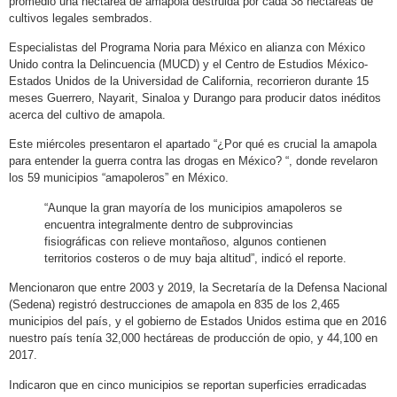
promedio una hectárea de amapola destruida por cada 38 hectáreas de
cultivos legales sembrados.
Especialistas del Programa Noria para México en alianza con México
Unido contra la Delincuencia (MUCD) y el Centro de Estudios México-
Estados Unidos de la Universidad de California, recorrieron durante 15
meses Guerrero, Nayarit, Sinaloa y Durango para producir datos inéditos
acerca del cultivo de amapola.
Este miércoles presentaron el apartado “¿Por qué es crucial la amapola
para entender la guerra contra las drogas en México? “, donde revelaron
los 59 municipios “amapoleros” en México.
“Aunque la gran mayoría de los municipios amapoleros se
encuentra integralmente dentro de subprovincias
fisiográficas con relieve montañoso, algunos contienen
territorios costeros o de muy baja altitud”, indicó el reporte.
Mencionaron que entre 2003 y 2019, la Secretaría de la Defensa Nacional
(Sedena) registró destrucciones de amapola en 835 de los 2,465
municipios del país, y el gobierno de Estados Unidos estima que en 2016
nuestro país tenía 32,000 hectáreas de producción de opio, y 44,100 en
2017.
Indicaron que en cinco municipios se reportan superficies erradicadas