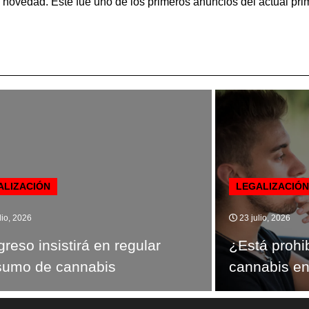
a novedad. Este fue uno de los primeros anuncios del actual prim
ALIZACIÓN
LEGALIZACIÓN
lio, 2026
23 julio, 2026
reso insistirá en regular
¿Está prohi
sumo de cannabis
cannabis e