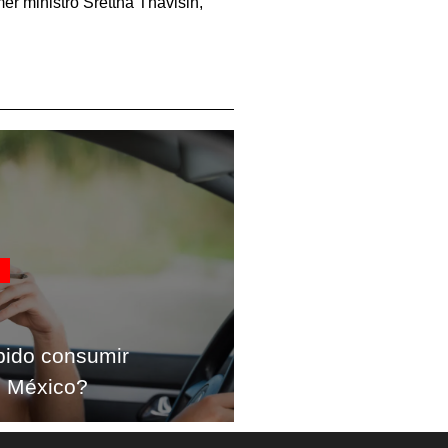
er ministro Srettha Thavisin,
bido consumir
n México?