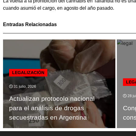
La vuelta a la prohibición del cannabis en Tailandia no es un
cuando asumió el cargo, en agosto del año pasado.
Entradas Relacionadas
LEGALIZACIÓN
LEG
31 julio, 2026
28 ju
Actualizan protocolo nacional
para el análisis de drogas
Cong
secuestradas en Argentina
con