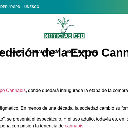
GDPR / RGPD
UNESCO
 edición de la Expo Cann
DO
SALUD
LEGALIZACIÓN
ESTILO DE VIDA
po Cannabis
, donde quedará inaugurada la etapa de la compra
digmático. En menos de una década, la sociedad cambió su form
, se presenta el espectáculo. Y el uso adulto, todavía es, en los
pena con prisión la tenencia de
cannabis
.