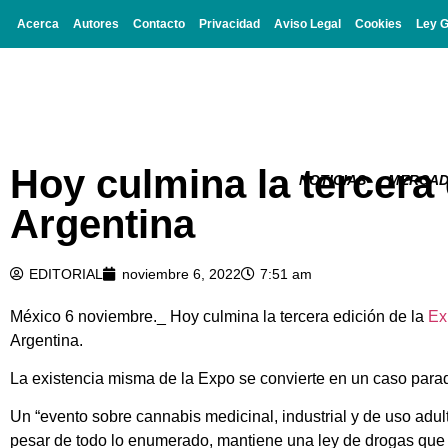
Acerca
Autores
Contacto
Privacidad
Aviso Legal
Cookies
Ley 
Hoy culmina la tercera
NOTICIAS
MERCA
Argentina
EDITORIAL
noviembre 6, 2022
7:51 am
México 6 noviembre._ Hoy culmina la tercera edición de la
Ex
Argentina.
La existencia misma de la Expo se convierte en un caso para
Un “evento sobre cannabis medicinal, industrial y de uso adulto”
pesar de todo lo enumerado, mantiene una ley de drogas que 