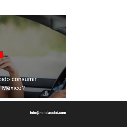
bido consumir
n México?
info@noticiascbd.com