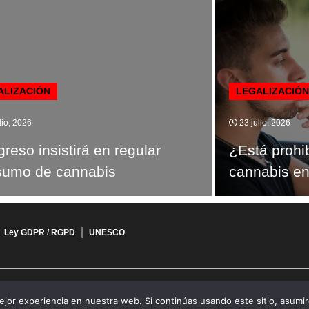
ALIZACIÓN
LEGALIZACIÓN
lio, 2026
23 julio, 2026
reso insistirá en regular
¿Está prohi
sumo de cannabis
cannabis e
Ley GDPR / RGPD
UNESCO
jor experiencia en nuestra web. Si continúas usando este sitio, asumi