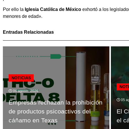
Por ello la
Iglesia Católica de México
exhortó a los legislad
menores de edad».
Entradas Relacionadas
NOTICIAS
NOT
06 agosto, 2026
05 ag
Empresas rechazan la prohibición
de productos psicoactivos del
El C
cáñamo en Texas
el c