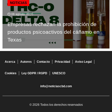
NOTICIAS
06 agosto, 2026
Empresas rechazan la prohibición de
productos psicoactivos del cáñamo en
Texas
Acerca
Autores
Contacto
Privacidad
Aviso Legal
Cookies
Ley GDPR / RGPD
UNESCO
info@noticiascbd.com
© 2026 Todos los derechos reservados