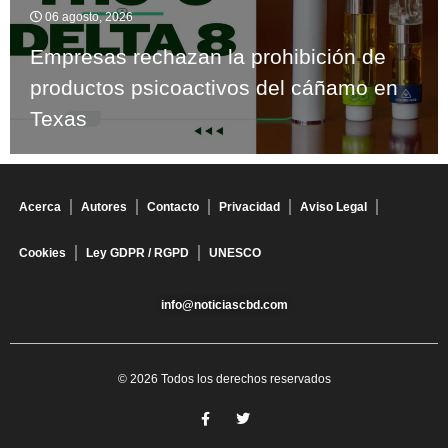
06 agosto, 2026
Empresas rechazan la prohibición de
productos psicoactivos del cáñamo en
Texas
Acerca
Autores
Contacto
Privacidad
Aviso Legal
Cookies
Ley GDPR / RGPD
UNESCO
info@noticiascbd.com
© 2026 Todos los derechos reservados