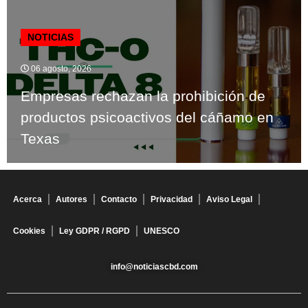
NOTICIAS
06 agosto, 2026
Empresas rechazan la prohibición de
productos psicoactivos del cáñamo en
Texas
Acerca
Autores
Contacto
Privacidad
Aviso Legal
Cookies
Ley GDPR / RGPD
UNESCO
info@noticiascbd.com