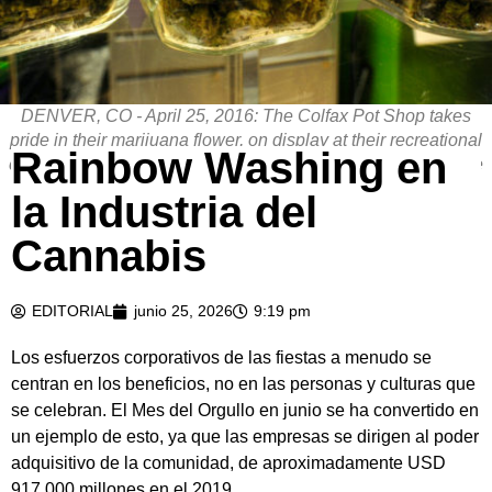
DENVER, CO - April 25, 2016: The Colfax Pot Shop takes
pride in their marijuana flower, on display at their recreational
Rainbow Washing en
cannabis shop on Colfax Ave in Denver, CO. (Photo by Vince
Chandler / The Denver Post)
la Industria del
Cannabis
EDITORIAL
junio 25, 2026
9:19 pm
Los esfuerzos corporativos de las fiestas a menudo se
centran en los beneficios, no en las personas y culturas que
se celebran. El Mes del Orgullo en junio se ha convertido en
un ejemplo de esto, ya que las empresas se dirigen al poder
adquisitivo de la comunidad, de aproximadamente USD
917.000 millones en el 2019.