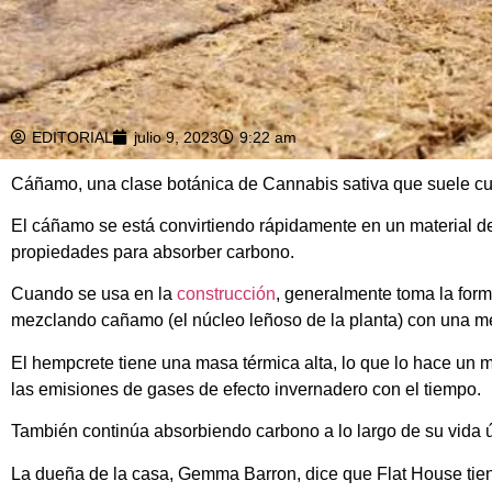
EDITORIAL
julio 9, 2023
9:22 am
Cáñamo, una clase botánica de Cannabis sativa que suele culti
El cáñamo se está convirtiendo rápidamente en un material d
propiedades para absorber carbono.
Cuando se usa en la
construcción
, generalmente toma la fo
mezclando cañamo (el núcleo leñoso de la planta) con una m
El hempcrete tiene una masa térmica alta, lo que lo hace un ma
las emisiones de gases de efecto invernadero con el tiempo.
También continúa absorbiendo carbono a lo largo de su vida út
La dueña de la casa, Gemma Barron, dice que Flat House tien