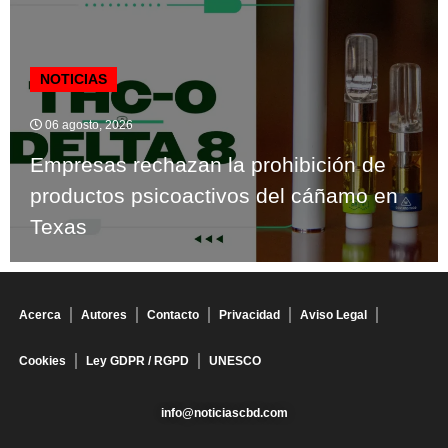
NOTICIAS
06 agosto, 2026
Empresas rechazan la prohibición de
productos psicoactivos del cáñamo en
Texas
Acerca
Autores
Contacto
Privacidad
Aviso Legal
Cookies
Ley GDPR / RGPD
UNESCO
info@noticiascbd.com