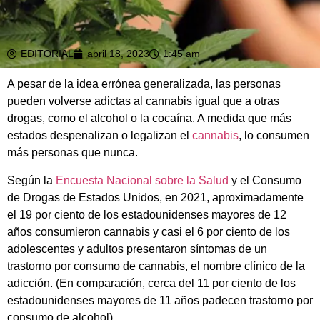
EDITORIAL
abril 18, 2023
1:45 am
A pesar de la idea errónea generalizada, las personas
pueden volverse adictas al cannabis igual que a otras
drogas, como el alcohol o la cocaína. A medida que más
estados despenalizan o legalizan el
cannabis
, lo consumen
más personas que nunca.
Según la
Encuesta Nacional sobre la Salud
y el Consumo
de Drogas de Estados Unidos, en 2021, aproximadamente
el 19 por ciento de los estadounidenses mayores de 12
años consumieron cannabis y casi el 6 por ciento de los
adolescentes y adultos presentaron síntomas de un
trastorno por consumo de cannabis, el nombre clínico de la
adicción. (En comparación, cerca del 11 por ciento de los
estadounidenses mayores de 11 años padecen trastorno por
consumo de alcohol).