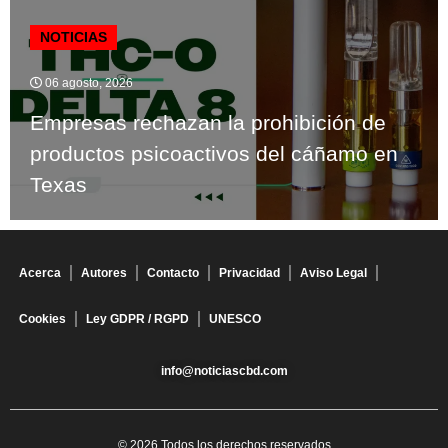
NOTICIAS
06 agosto, 2026
Empresas rechazan la prohibición de
productos psicoactivos del cáñamo en
Texas
Acerca
Autores
Contacto
Privacidad
Aviso Legal
Cookies
Ley GDPR / RGPD
UNESCO
info@noticiascbd.com
© 2026 Todos los derechos reservados