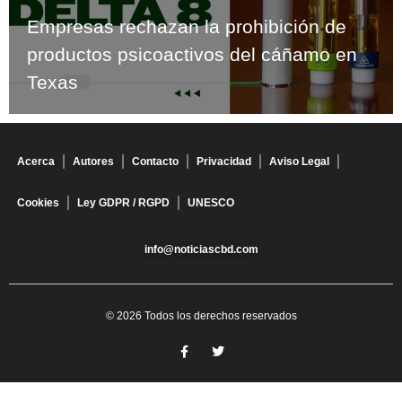
Empresas rechazan la prohibición de
productos psicoactivos del cáñamo en
Texas
Acerca
Autores
Contacto
Privacidad
Aviso Legal
Cookies
Ley GDPR / RGPD
UNESCO
info@noticiascbd.com
© 2026 Todos los derechos reservados