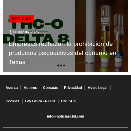
NOTICIAS
06 agosto, 2026
Empresas rechazan la prohibición de
productos psicoactivos del cáñamo en
Texas
Acerca
Autores
Contacto
Privacidad
Aviso Legal
Cookies
Ley GDPR / RGPD
UNESCO
info@noticiascbd.com