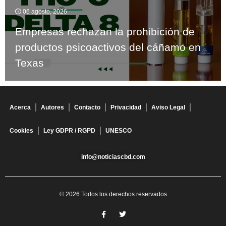
06 agosto, 2026
Empresas rechazan la prohibición de
productos psicoactivos del cáñamo en
Texas
Acerca
Autores
Contacto
Privacidad
Aviso Legal
Cookies
Ley GDPR / RGPD
UNESCO
info@noticiascbd.com
© 2026 Todos los derechos reservados